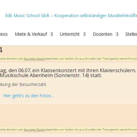
deos
Miete & Verkauf
Unterricht
Dozenten
Stell
4
Inhalte können vom
heutigen Stand
abweichen; wir halten ihn aus Gründen der Transparenz weiterhin ei
ag, den 06.07. ein Klassenkonzert mit ihren Klavierschülern.
 Musikschule Abenheim (Sonnenstr. 14) statt.
änkung der Besucherzahl.
Hier geht’s zu den Fotos…
Inhalte können vom
heutigen Stand
abweichen; wir halten ihn aus Gründen der Transparenz weiterhin ei