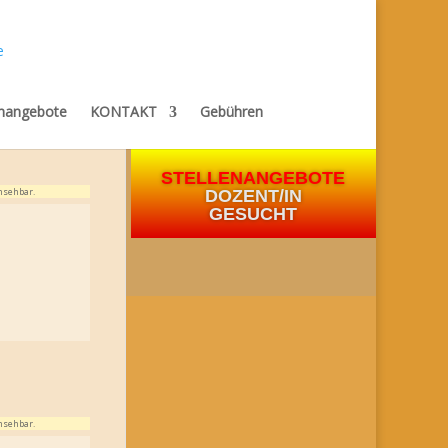
enangebote
KONTAKT
Gebühren
STELLENANGEBOTE
nsehbar.
DOZENT/IN
GESUCHT
nsehbar.