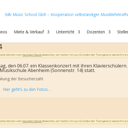
deos
Miete & Verkauf
Unterricht
Dozenten
Stell
4
Inhalte können vom
heutigen Stand
abweichen; wir halten ihn aus Gründen der Transparenz weiterhin ei
ag, den 06.07. ein Klassenkonzert mit ihren Klavierschülern.
 Musikschule Abenheim (Sonnenstr. 14) statt.
änkung der Besucherzahl.
Hier geht’s zu den Fotos…
Inhalte können vom
heutigen Stand
abweichen; wir halten ihn aus Gründen der Transparenz weiterhin ei