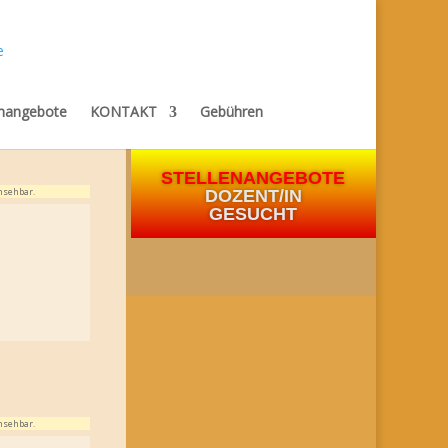
enangebote
KONTAKT
Gebühren
STELLENANGEBOTE
nsehbar.
DOZENT/IN
GESUCHT
nsehbar.