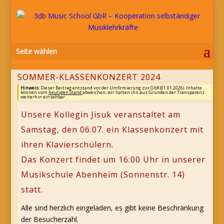
Seite wählen
SOMMER-KLASSENKONZERT 2024
Hinweis:
Dieser Beitrag entstand vor der Umfirmierung zur GbR (01.01.2026). Inhalte
können vom
heutigen Stand
abweichen; wir halten ihn aus Gründen der Transparenz
weiterhin einsehbar.
Unsere Kollegin Jisuk veranstaltet am
Samstag, den 06.07. ein Klassenkonzert mit
ihren Klavierschülern.
Das Konzert findet um 16:00 Uhr in unserer
Musikschule Abenheim (Sonnenstr. 14)
statt.
Alle sind herzlich eingeladen, es gibt keine Beschränkung
der Besucherzahl.