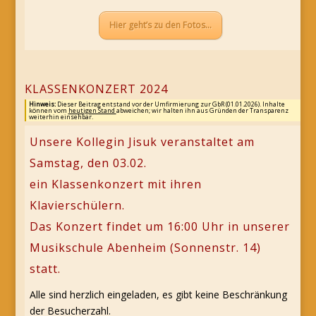
Hier geht’s zu den Fotos…
KLASSENKONZERT 2024
Hinweis:
Dieser Beitrag entstand vor der Umfirmierung zur GbR (01.01.2026). Inhalte
können vom
heutigen Stand
abweichen; wir halten ihn aus Gründen der Transparenz
weiterhin einsehbar.
Unsere Kollegin Jisuk veranstaltet am
Samstag, den 03.02.
ein Klassenkonzert mit ihren
Klavierschülern.
Das Konzert findet um 16:00 Uhr in unserer
Musikschule Abenheim (Sonnenstr. 14)
statt.
Alle sind herzlich eingeladen, es gibt keine Beschränkung
der Besucherzahl.