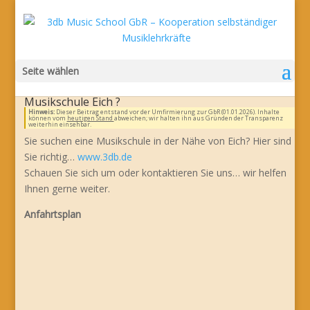
Seite wählen
Musikschule Eich ?
Hinweis:
Dieser Beitrag entstand vor der Umfirmierung zur GbR (01.01.2026). Inhalte
können vom
heutigen Stand
abweichen; wir halten ihn aus Gründen der Transparenz
weiterhin einsehbar.
Sie suchen eine Musikschule in der Nähe von Eich? Hier sind
Sie richtig…
www.3db.de
Schauen Sie sich um oder kontaktieren Sie uns… wir helfen
Ihnen gerne weiter.
Anfahrtsplan