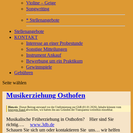
Violine – Geige
Songwriting
* Stellenangebote
Stellenangebote
KONTAKT
Interesse an einer Probestunde
Sonstige Mitteilungen
Instrument Ankauf
Bewerbung um ein Praktikum
Gewinnspiele
Gebühren
Seite wählen
Musikerziehung Osthofen
Hinweis:
Dieser Beitrag entstand vor der Umfirmierung zur GbR (01.01.2026). Inhalte können vom
heutigen Stand
abweichen; wir halten ihn aus Gründen der Transparenz weiterhin einsehbar.
Musikalische Früherziehung in Osthofen? Hier sind Sie
richtig….
www.3db.de
Schauen Sie sich um oder kontaktieren Sie uns… wir helfen