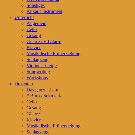
Sonstiges
Ankauf Instrument
Unterricht
Allgemein
Cello
Gesang
Gitarre / E-Gitarre
Klavier
Musikalische Früherziehung
Schlagzeug
Violine – Geige
Songwriting
Workshops
Dozenten
Das ganze Team
* Büro / Sekretariat
Cello
Gesang
Gitarre
Klavier
Musikalische Früherziehung
Schlagzeug