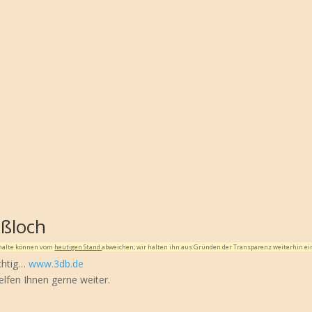
eßloch
Inhalte können vom
heutigen Stand
abweichen; wir halten ihn aus Gründen der Transparenz weiterhin ei
ichtig…
www.3db.de
elfen Ihnen gerne weiter.