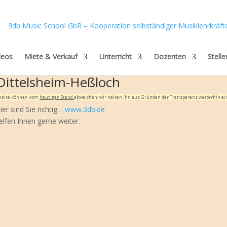
deos
Miete & Verkauf
Unterricht
Dozenten
Stell
Dittelsheim-Heßloch
Inhalte können vom
heutigen Stand
abweichen; wir halten ihn aus Gründen der Transparenz weiterhin ei
er sind Sie richtig…
www.3db.de
elfen Ihnen gerne weiter.