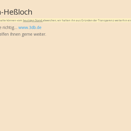
m-Heßloch
Inhalte können vom
heutigen Stand
abweichen; wir halten ihn aus Gründen der Transparenz weiterhin ei
e richtig…
www.3db.de
elfen Ihnen gerne weiter.