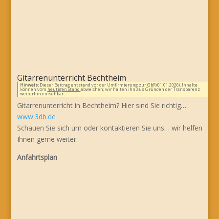
Gitarrenunterricht Bechtheim
Hinweis:
Dieser Beitrag entstand vor der Umfirmierung zur GbR (01.01.2026). Inhalte
können vom
heutigen Stand
abweichen; wir halten ihn aus Gründen der Transparenz
weiterhin einsehbar.
Gitarrenunterricht in Bechtheim? Hier sind Sie richtig…
www.3db.de
Schauen Sie sich um oder kontaktieren Sie uns… wir helfen
Ihnen gerne weiter.
Anfahrtsplan