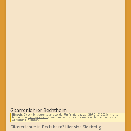
Gitarrenlehrer Bechtheim
Hinweis:
Dieser Beitrag entstand vor der Umfirmierung zur GbR (01.01.2026). Inhalte
können vom
heutigen Stand
abweichen; wir halten ihn aus Gründen der Transparenz
weiterhin einsehbar.
Gitarrenlehrer in Bechtheim? Hier sind Sie richtig…