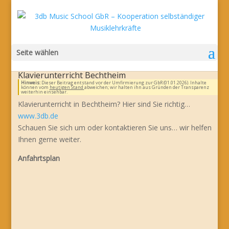
Seite wählen
Klavierunterricht Bechtheim
Hinweis:
Dieser Beitrag entstand vor der Umfirmierung zur GbR (01.01.2026). Inhalte
können vom
heutigen Stand
abweichen; wir halten ihn aus Gründen der Transparenz
weiterhin einsehbar.
Klavierunterricht in Bechtheim? Hier sind Sie richtig…
www.3db.de
Schauen Sie sich um oder kontaktieren Sie uns… wir helfen
Ihnen gerne weiter.
Anfahrtsplan