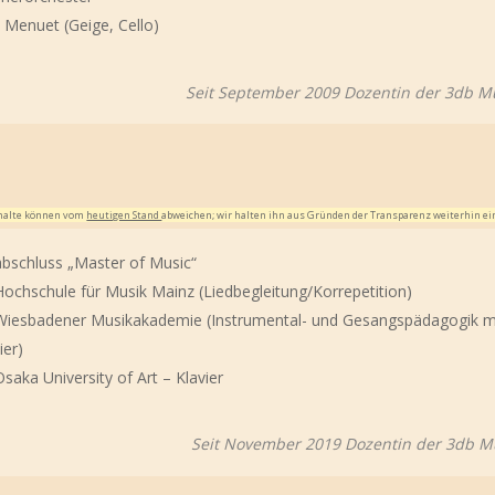
 Menuet (Geige, Cello)
Seit September 2009 Dozentin der 3db M
Inhalte können vom
heutigen Stand
abweichen; wir halten ihn aus Gründen der Transparenz weiterhin ei
bschluss „Master of Music“
chschule für Musik Mainz (Liedbegleitung/Korrepetition)
iesbadener Musikakademie (Instrumental- und Gesangspädagogik m
ier)
aka University of Art – Klavier
Seit November 2019 Dozentin der 3db M