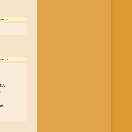
nsehbar.
nsehbar.
:
IQ,
n
ier