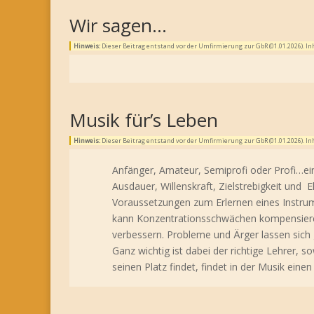
Wir sagen…
Hinweis:
Dieser Beitrag entstand vor der Umfirmierung zur GbR (01.01.2026). 
Musik für’s Leben
Hinweis:
Dieser Beitrag entstand vor der Umfirmierung zur GbR (01.01.2026). 
Anfänger, Amateur, Semiprofi oder Profi…ei
Ausdauer, Willenskraft, Zielstrebigkeit und 
Voraussetzungen zum Erlernen eines Instrume
kann Konzentrationsschwächen kompensieren,
verbessern. Probleme und Ärger lassen sich 
Ganz wichtig ist dabei der richtige Lehrer, s
seinen Platz findet, findet in der Musik ein