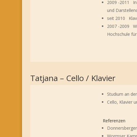
2009 -2011 Ins
und Darstelle
seit 2010 Klavi
2007 -2009 Wiss
Hochschule fü
Tatjana – Cello / Klavier
Studium an de
Cello, Klavier 
Referenzen
Donnersberge
Wormser Kamm