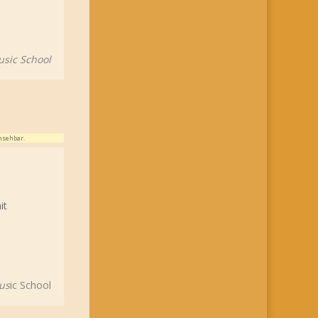
usic School
nsehbar.
it
us
ic School