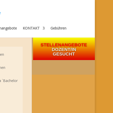
enangebote
KONTAKT
Gebühren
STELLENANGEBOTE
DOZENT/IN
GESUCHT
hen
chen
a `Bachelor