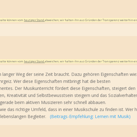
Inhalte können vom
heutigen Stand
abweichen; wir halten ihn aus Gründen der Transparenz weiterhin ei
Inhalte können vom
heutigen Stand
abweichen; wir halten ihn aus Gründen der Transparenz weiterhin ei
n langer Weg der seine Zeit braucht. Dazu gehören Eigenschaften wie
Ehrgeiz. Wer diese Eigenschaften mitbringt hat die besten
ntes. Der Musikunterricht fördert diese Eigenschaften, steigert den 
 Kreativität und Selbstbewusstsein steigern und das Sozialverhalte
gerade beim aktiven Musizieren sehr schnell abbauen.
owie das richtige Umfeld, dass in einer Musikschule zu finden ist. Wer h
en lebenslangen Begleiter.
(Beitrags-Empfehlung: Lernen mit Musik)