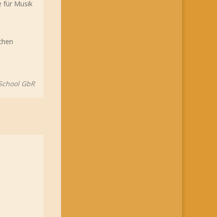
 für Musik
ichen
School GbR