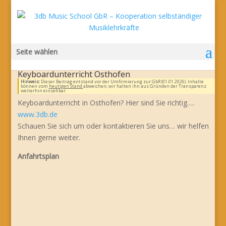
Seite wählen
Keyboardunterricht Osthofen
Hinweis:
Dieser Beitrag entstand vor der Umfirmierung zur GbR (01.01.2026). Inhalte
können vom
heutigen Stand
abweichen; wir halten ihn aus Gründen der Transparenz
weiterhin einsehbar.
Keyboardunterricht in Osthofen? Hier sind Sie richtig….
www.3db.de
Schauen Sie sich um oder kontaktieren Sie uns… wir helfen
Ihnen gerne weiter.
Anfahrtsplan