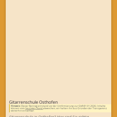
Gitarrenschule Osthofen
Hinweis:
Dieser Beitrag entstand vor der Umfirmierung zur GbR (01.01.2026). Inhalte
können vom
heutigen Stand
abweichen; wir halten ihn aus Gründen der Transparenz
weiterhin einsehbar.
Gitarrenschule in Osthofen? Hier sind Sie richtig….