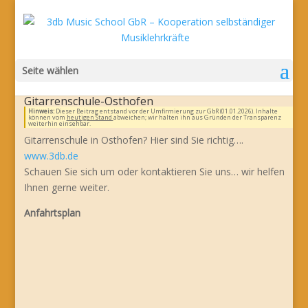
Seite wählen
Gitarrenschule-Osthofen
Hinweis:
Dieser Beitrag entstand vor der Umfirmierung zur GbR (01.01.2026). Inhalte
können vom
heutigen Stand
abweichen; wir halten ihn aus Gründen der Transparenz
weiterhin einsehbar.
Gitarrenschule in Osthofen? Hier sind Sie richtig….
www.3db.de
Schauen Sie sich um oder kontaktieren Sie uns… wir helfen
Ihnen gerne weiter.
Anfahrtsplan