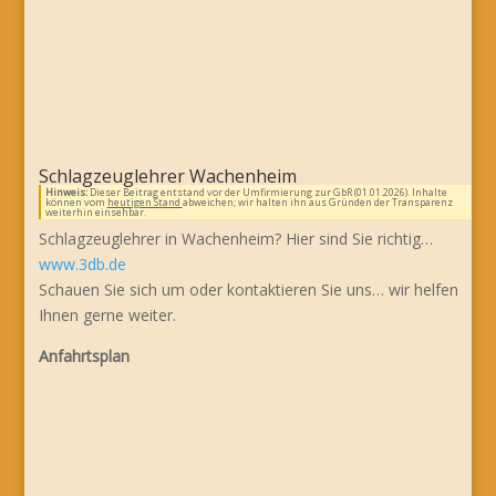
Schlagzeuglehrer Wachenheim
Hinweis:
Dieser Beitrag entstand vor der Umfirmierung zur GbR (01.01.2026). Inhalte
können vom
heutigen Stand
abweichen; wir halten ihn aus Gründen der Transparenz
weiterhin einsehbar.
Schlagzeuglehrer in Wachenheim? Hier sind Sie richtig…
www.3db.de
Schauen Sie sich um oder kontaktieren Sie uns… wir helfen
Ihnen gerne weiter.
Anfahrtsplan