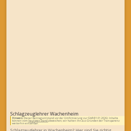
Schlagzeuglehrer Wachenheim
Hinweis:
Dieser Beitrag entstand vor der Umfirmierung zur GbR (01.01.2026). Inhalte
können vom
heutigen Stand
abweichen; wir halten ihn aus Gründen der Transparenz
weiterhin einsehbar.
Schlagzeuglehrer in Wachenheim? Hier sind Sie richtig…