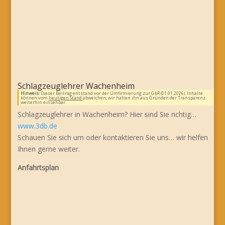
Schlagzeuglehrer Wachenheim
Hinweis:
Dieser Beitrag entstand vor der Umfirmierung zur GbR (01.01.2026). Inhalte
können vom
heutigen Stand
abweichen; wir halten ihn aus Gründen der Transparenz
weiterhin einsehbar.
Schlagzeuglehrer in Wachenheim? Hier sind Sie richtig…
www.3db.de
Schauen Sie sich um oder kontaktieren Sie uns… wir helfen
Ihnen gerne weiter.
Anfahrtsplan