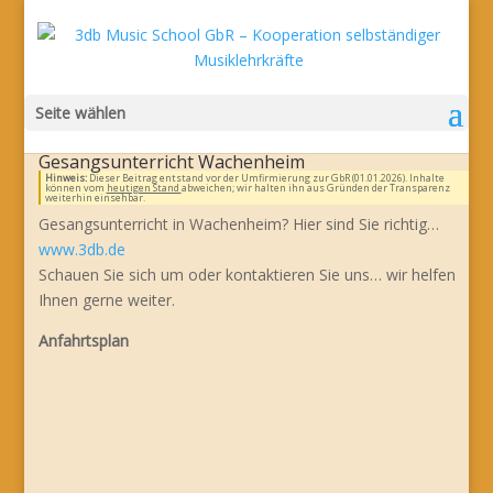
Seite wählen
Gesangsunterricht Wachenheim
Hinweis:
Dieser Beitrag entstand vor der Umfirmierung zur GbR (01.01.2026). Inhalte
können vom
heutigen Stand
abweichen; wir halten ihn aus Gründen der Transparenz
weiterhin einsehbar.
Gesangsunterricht in Wachenheim? Hier sind Sie richtig…
www.3db.de
Schauen Sie sich um oder kontaktieren Sie uns… wir helfen
Ihnen gerne weiter.
Anfahrtsplan