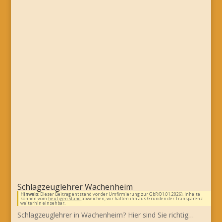
Schlagzeuglehrer Wachenheim
Hinweis:
Dieser Beitrag entstand vor der Umfirmierung zur GbR (01.01.2026). Inhalte
können vom
heutigen Stand
abweichen; wir halten ihn aus Gründen der Transparenz
weiterhin einsehbar.
Schlagzeuglehrer in Wachenheim? Hier sind Sie richtig…