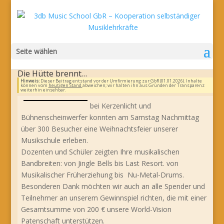
Seite wählen
Die Hütte brennt…
Hinweis:
Dieser Beitrag entstand vor der Umfirmierung zur GbR (01.01.2026). Inhalte
können vom
heutigen Stand
abweichen; wir halten ihn aus Gründen der Transparenz
weiterhin einsehbar.
bei Kerzenlicht und
Bühnenscheinwerfer konnten am Samstag Nachmittag
über 300 Besucher eine Weihnachtsfeier unserer
Musikschule erleben.
Dozenten und Schüler zeigten Ihre musikalischen
Bandbreiten: von Jingle Bells bis Last Resort. von
Musikalischer Früherziehung bis Nu-Metal-Drums.
Besonderen Dank möchten wir auch an alle Spender und
Teilnehmer an unserem Gewinnspiel richten, die mit einer
Gesamtsumme von 200 € unsere World-Vision
Patenschaft unterstützen.