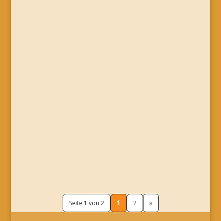
Seite 1 von 2
1
2
»