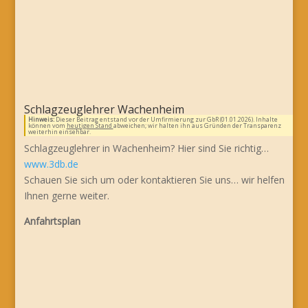
Schlagzeuglehrer Wachenheim
Hinweis:
Dieser Beitrag entstand vor der Umfirmierung zur GbR (01.01.2026). Inhalte
können vom
heutigen Stand
abweichen; wir halten ihn aus Gründen der Transparenz
weiterhin einsehbar.
Schlagzeuglehrer in Wachenheim? Hier sind Sie richtig…
www.3db.de
Schauen Sie sich um oder kontaktieren Sie uns… wir helfen
Ihnen gerne weiter.
Anfahrtsplan