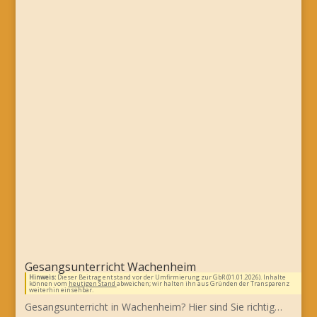
Gesangsunterricht Wachenheim
Hinweis:
Dieser Beitrag entstand vor der Umfirmierung zur GbR (01.01.2026). Inhalte
können vom
heutigen Stand
abweichen; wir halten ihn aus Gründen der Transparenz
weiterhin einsehbar.
Gesangsunterricht in Wachenheim? Hier sind Sie richtig…