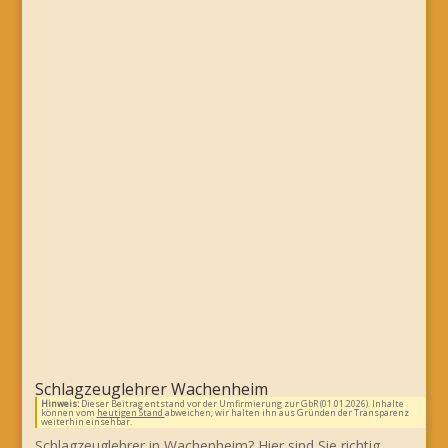
Schlagzeuglehrer Wachenheim
Hinweis:
Dieser Beitrag entstand vor der Umfirmierung zur GbR (01.01.2026). Inhalte
können vom
heutigen Stand
abweichen; wir halten ihn aus Gründen der Transparenz
weiterhin einsehbar.
Schlagzeuglehrer in Wachenheim? Hier sind Sie richtig…