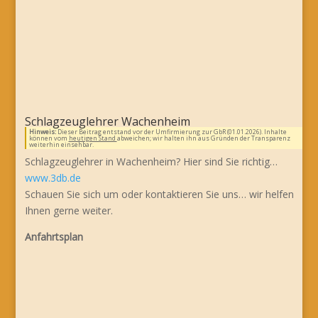
Schlagzeuglehrer Wachenheim
Hinweis:
Dieser Beitrag entstand vor der Umfirmierung zur GbR (01.01.2026). Inhalte
können vom
heutigen Stand
abweichen; wir halten ihn aus Gründen der Transparenz
weiterhin einsehbar.
Schlagzeuglehrer in Wachenheim? Hier sind Sie richtig…
www.3db.de
Schauen Sie sich um oder kontaktieren Sie uns… wir helfen
Ihnen gerne weiter.
Anfahrtsplan