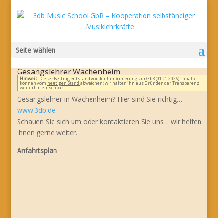
Seite wählen
Gesangslehrer Wachenheim
Hinweis:
Dieser Beitrag entstand vor der Umfirmierung zur GbR (01.01.2026). Inhalte
können vom
heutigen Stand
abweichen; wir halten ihn aus Gründen der Transparenz
weiterhin einsehbar.
Gesangslehrer in Wachenheim? Hier sind Sie richtig…
www.3db.de
Schauen Sie sich um oder kontaktieren Sie uns… wir helfen
Ihnen gerne weiter.
Anfahrtsplan