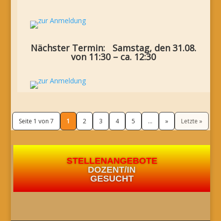
Nächster Termin: Samstag, den 31.08.
von 11:30 – ca. 12:30
Seite 1 von 7
1
2
3
4
5
...
»
Letzte »
STELLENANGEBOTE
DOZENT/IN
GESUCHT