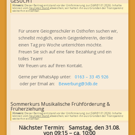
GESUCHT
Hinweis:
Dieser Beitrag entstand vor der Umfirmierung zur GbR (01.01.2026). Inhalte
können vom
heutigen Stand
abweichen; wir halten ihn aus Gründen der Transparenz
weiterhin einsehbar.
Für unsere Geiogenschüler in Osthofen suchen wir,
schnellst möglich, eine/n Geigenlehrer/in, der/die
einen Tag pro Woche unterrichten möchte.
Freuen Sie sich auf eine faire Bezahlung und ein
tolles Team!
Wir freuen uns auf Ihren Kontakt.
Gerne per WhatsApp unter:
0163 – 33 45 926
oder per Email an:
Bewerbung@3db.de
Sommerkurs Musikalische Frühförderung &
Früherziehung
Hinweis:
Dieser Beitrag entstand vor der Umfirmierung zur GbR (01.01.2026). Inhalte
können vom
heutigen Stand
abweichen; wir halten ihn aus Gründen der Transparenz
weiterhin einsehbar.
Nächster Termin: Samstag, den 31.08.
von 09:15 – ca. 10:00