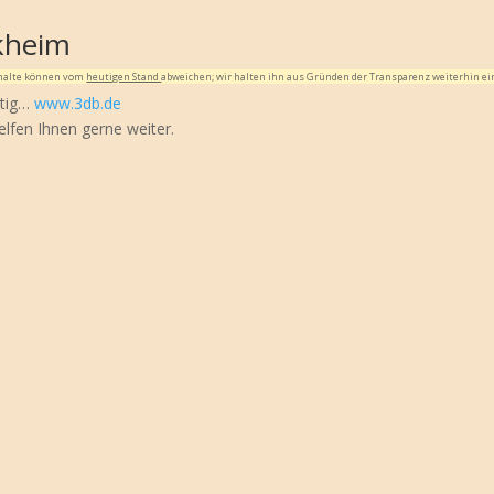
kheim
Inhalte können vom
heutigen Stand
abweichen; wir halten ihn aus Gründen der Transparenz weiterhin ei
htig…
www.3db.de
elfen Ihnen gerne weiter.