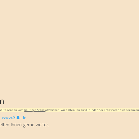
im
Inhalte können vom
heutigen Stand
abweichen; wir halten ihn aus Gründen der Transparenz weiterhin ei
…
www.3db.de
elfen Ihnen gerne weiter.