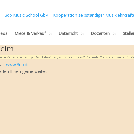
deos
Miete & Verkauf
Unterricht
Dozenten
Stell
heim
Inhalte können vom
heutigen Stand
abweichen; wir halten ihn aus Gründen der Transparenz weiterhin ei
tig…
www.3db.de
elfen Ihnen gerne weiter.