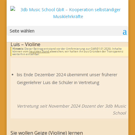
Seite wählen
Luis – Violine
Hinweis:
Dieser Beitrag entstand vor der Umfirmierung zur GbR (01.01.2026). Inhalte
können vom
heutigen Stand
abweichen; wir halten ihn aus Gründen der Transparenz
weiterhin einsehbar.
bis Ende Dezember 2024 übernimmt unser früherer
Geigenlehrer Luis die Schüler in Vertretung
Vertretung seit November 2024 Dozent der 3db Music
School
Sie wollen Geige (Violine) lernen