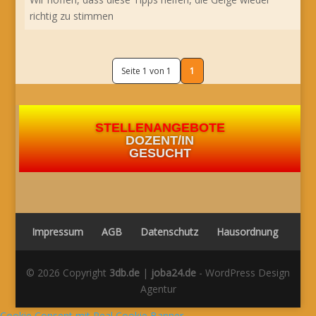
richtig zu stimmen
Seite 1 von 1
1
STELLENANGEBOTE
DOZENT/IN
GESUCHT
Impressum
AGB
Datenschutz
Hausordnung
© 2026 Copyright
3db.de
|
joba24.de
- WordPress Design
Agentur
Cookie Consent mit Real Cookie Banner