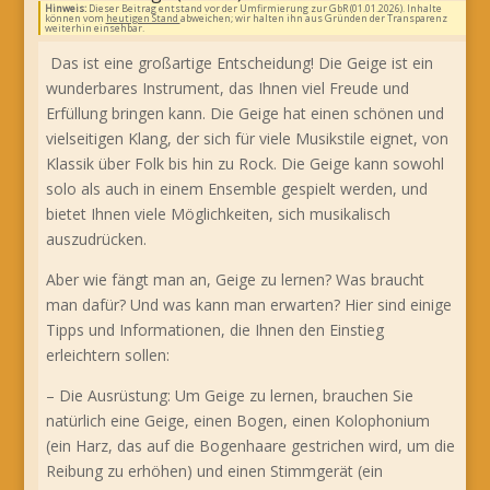
Hinweis:
Dieser Beitrag entstand vor der Umfirmierung zur GbR (01.01.2026). Inhalte
können vom
heutigen Stand
abweichen; wir halten ihn aus Gründen der Transparenz
weiterhin einsehbar.
Das ist eine großartige Entscheidung! Die Geige ist ein
wunderbares Instrument, das Ihnen viel Freude und
Erfüllung bringen kann. Die Geige hat einen schönen und
vielseitigen Klang, der sich für viele Musikstile eignet, von
Klassik über Folk bis hin zu Rock. Die Geige kann sowohl
solo als auch in einem Ensemble gespielt werden, und
bietet Ihnen viele Möglichkeiten, sich musikalisch
auszudrücken.
Aber wie fängt man an, Geige zu lernen? Was braucht
man dafür? Und was kann man erwarten? Hier sind einige
Tipps und Informationen, die Ihnen den Einstieg
erleichtern sollen:
– Die Ausrüstung: Um Geige zu lernen, brauchen Sie
natürlich eine Geige, einen Bogen, einen Kolophonium
(ein Harz, das auf die Bogenhaare gestrichen wird, um die
Reibung zu erhöhen) und einen Stimmgerät (ein