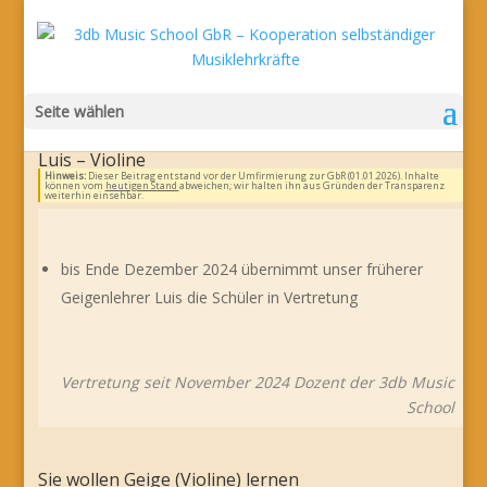
Seite wählen
Luis – Violine
Hinweis:
Dieser Beitrag entstand vor der Umfirmierung zur GbR (01.01.2026). Inhalte
können vom
heutigen Stand
abweichen; wir halten ihn aus Gründen der Transparenz
weiterhin einsehbar.
bis Ende Dezember 2024 übernimmt unser früherer
Geigenlehrer Luis die Schüler in Vertretung
Vertretung seit November 2024 Dozent der 3db Music
School
Sie wollen Geige (Violine) lernen