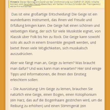
Hinweis:
Dieser Beitrag entstand vor der Umfirmierung zur GbR (01.01.2026). Inhalte
können vom
heutigen Stand
abweichen; wir halten ihn aus Gründen der Transparenz
weiterhin einsehbar.
Das ist eine großartige Entscheidung! Die Geige ist ein
wunderbares Instrument, das Ihnen viel Freude und
Erfüllung bringen kann. Die Geige hat einen schönen und
vielseitigen Klang, der sich für viele Musikstile eignet, von
Klassik über Folk bis hin zu Rock. Die Geige kann sowohl
solo als auch in einem Ensemble gespielt werden, und
bietet Ihnen viele Möglichkeiten, sich musikalisch
auszudrücken.
Aber wie fängt man an, Geige zu lernen? Was braucht
man dafür? Und was kann man erwarten? Hier sind einige
Tipps und Informationen, die Ihnen den Einstieg
erleichtern sollen:
– Die Ausrüstung: Um Geige zu lernen, brauchen Sie
natürlich eine Geige, einen Bogen, einen Kolophonium
(ein Harz, das auf die Bogenhaare gestrichen wird, um die
Reibung zu erhöhen) und einen Stimmgerät (ein