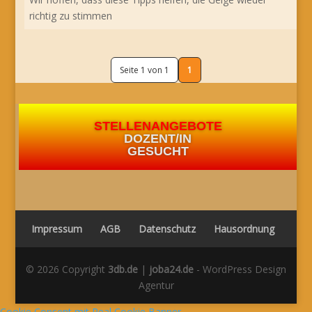
richtig zu stimmen
Seite 1 von 1
1
STELLENANGEBOTE
DOZENT/IN
GESUCHT
Impressum
AGB
Datenschutz
Hausordnung
© 2026 Copyright
3db.de
|
joba24.de
- WordPress Design
Agentur
Cookie Consent mit Real Cookie Banner