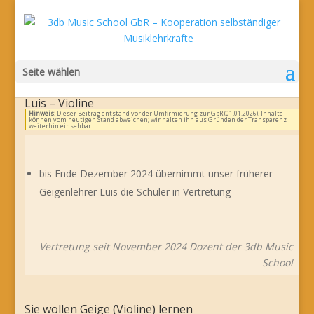
Seite wählen
Luis – Violine
Hinweis:
Dieser Beitrag entstand vor der Umfirmierung zur GbR (01.01.2026). Inhalte
können vom
heutigen Stand
abweichen; wir halten ihn aus Gründen der Transparenz
weiterhin einsehbar.
bis Ende Dezember 2024 übernimmt unser früherer
Geigenlehrer Luis die Schüler in Vertretung
Vertretung seit November 2024 Dozent der 3db Music
School
Sie wollen Geige (Violine) lernen