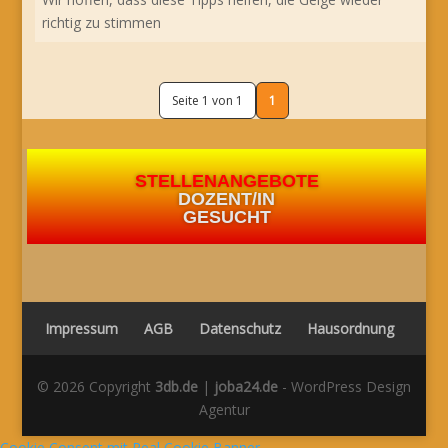
richtig zu stimmen
Seite 1 von 1
1
STELLENANGEBOTE
DOZENT/IN
GESUCHT
Impressum
AGB
Datenschutz
Hausordnung
© 2026 Copyright
3db.de
|
joba24.de
- WordPress Design
Agentur
Cookie Consent mit Real Cookie Banner