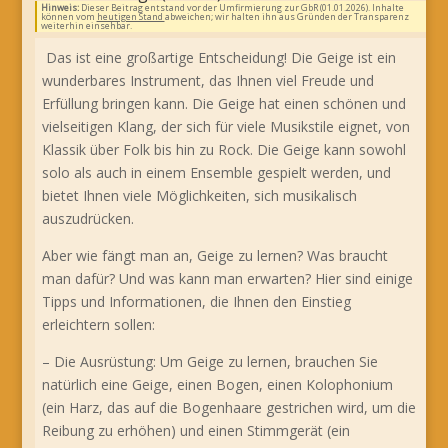
Hinweis:
Dieser Beitrag entstand vor der Umfirmierung zur GbR (01.01.2026). Inhalte
können vom
heutigen Stand
abweichen; wir halten ihn aus Gründen der Transparenz
weiterhin einsehbar.
Das ist eine großartige Entscheidung! Die Geige ist ein
wunderbares Instrument, das Ihnen viel Freude und
Erfüllung bringen kann. Die Geige hat einen schönen und
vielseitigen Klang, der sich für viele Musikstile eignet, von
Klassik über Folk bis hin zu Rock. Die Geige kann sowohl
solo als auch in einem Ensemble gespielt werden, und
bietet Ihnen viele Möglichkeiten, sich musikalisch
auszudrücken.
Aber wie fängt man an, Geige zu lernen? Was braucht
man dafür? Und was kann man erwarten? Hier sind einige
Tipps und Informationen, die Ihnen den Einstieg
erleichtern sollen:
– Die Ausrüstung: Um Geige zu lernen, brauchen Sie
natürlich eine Geige, einen Bogen, einen Kolophonium
(ein Harz, das auf die Bogenhaare gestrichen wird, um die
Reibung zu erhöhen) und einen Stimmgerät (ein