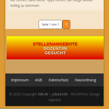
richtig zu stimmen
Seite 1 von 1
1
STELLENANGEBOTE
DOZENT/IN
GESUCHT
Impressum
AGB
Datenschutz
Hausordnung
© 2026 Copyright
3db.de
|
joba24.de
- WordPress Design
Agentur
Cookie Consent mit Real Cookie Banner