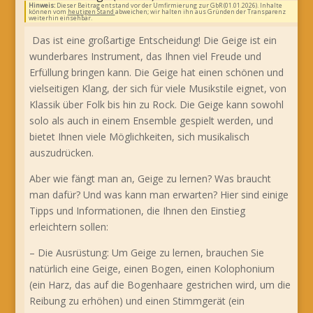
Hinweis:
Dieser Beitrag entstand vor der Umfirmierung zur GbR (01.01.2026). Inhalte
können vom
heutigen Stand
abweichen; wir halten ihn aus Gründen der Transparenz
weiterhin einsehbar.
Das ist eine großartige Entscheidung! Die Geige ist ein
wunderbares Instrument, das Ihnen viel Freude und
Erfüllung bringen kann. Die Geige hat einen schönen und
vielseitigen Klang, der sich für viele Musikstile eignet, von
Klassik über Folk bis hin zu Rock. Die Geige kann sowohl
solo als auch in einem Ensemble gespielt werden, und
bietet Ihnen viele Möglichkeiten, sich musikalisch
auszudrücken.
Aber wie fängt man an, Geige zu lernen? Was braucht
man dafür? Und was kann man erwarten? Hier sind einige
Tipps und Informationen, die Ihnen den Einstieg
erleichtern sollen:
– Die Ausrüstung: Um Geige zu lernen, brauchen Sie
natürlich eine Geige, einen Bogen, einen Kolophonium
(ein Harz, das auf die Bogenhaare gestrichen wird, um die
Reibung zu erhöhen) und einen Stimmgerät (ein