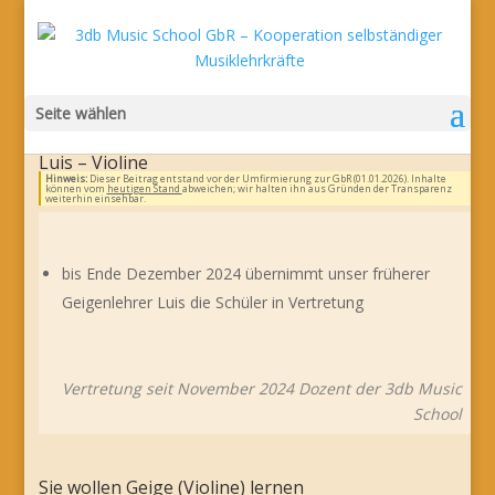
Seite wählen
Luis – Violine
Hinweis:
Dieser Beitrag entstand vor der Umfirmierung zur GbR (01.01.2026). Inhalte
können vom
heutigen Stand
abweichen; wir halten ihn aus Gründen der Transparenz
weiterhin einsehbar.
bis Ende Dezember 2024 übernimmt unser früherer
Geigenlehrer Luis die Schüler in Vertretung
Vertretung seit November 2024 Dozent der 3db Music
School
Sie wollen Geige (Violine) lernen