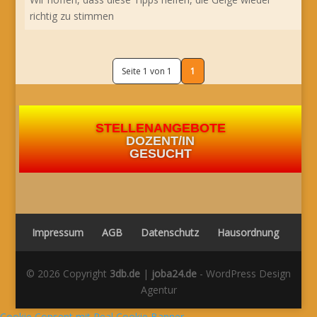
richtig zu stimmen
Seite 1 von 1
1
STELLENANGEBOTE
DOZENT/IN
GESUCHT
Impressum
AGB
Datenschutz
Hausordnung
© 2026 Copyright
3db.de
|
joba24.de
- WordPress Design
Agentur
Cookie Consent mit Real Cookie Banner