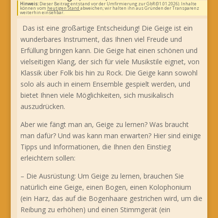
Hinweis:
Dieser Beitrag entstand vor der Umfirmierung zur GbR (01.01.2026). Inhalte
können vom
heutigen Stand
abweichen; wir halten ihn aus Gründen der Transparenz
weiterhin einsehbar.
Das ist eine großartige Entscheidung! Die Geige ist ein
wunderbares Instrument, das Ihnen viel Freude und
Erfüllung bringen kann. Die Geige hat einen schönen und
vielseitigen Klang, der sich für viele Musikstile eignet, von
Klassik über Folk bis hin zu Rock. Die Geige kann sowohl
solo als auch in einem Ensemble gespielt werden, und
bietet Ihnen viele Möglichkeiten, sich musikalisch
auszudrücken.
Aber wie fängt man an, Geige zu lernen? Was braucht
man dafür? Und was kann man erwarten? Hier sind einige
Tipps und Informationen, die Ihnen den Einstieg
erleichtern sollen:
– Die Ausrüstung: Um Geige zu lernen, brauchen Sie
natürlich eine Geige, einen Bogen, einen Kolophonium
(ein Harz, das auf die Bogenhaare gestrichen wird, um die
Reibung zu erhöhen) und einen Stimmgerät (ein