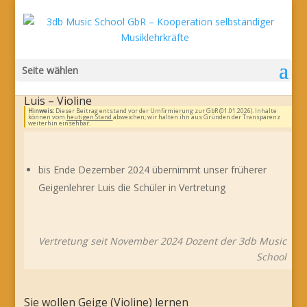
Seite wählen
Luis – Violine
Hinweis:
Dieser Beitrag entstand vor der Umfirmierung zur GbR (01.01.2026). Inhalte
können vom
heutigen Stand
abweichen; wir halten ihn aus Gründen der Transparenz
weiterhin einsehbar.
bis Ende Dezember 2024 übernimmt unser früherer
Geigenlehrer Luis die Schüler in Vertretung
Vertretung seit November 2024 Dozent der 3db Music
School
Sie wollen Geige (Violine) lernen