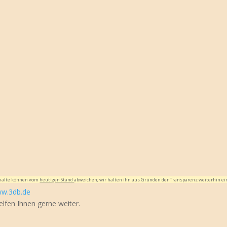
Inhalte können vom
heutigen Stand
abweichen; wir halten ihn aus Gründen der Transparenz weiterhin ei
w.3db.de
elfen Ihnen gerne weiter.