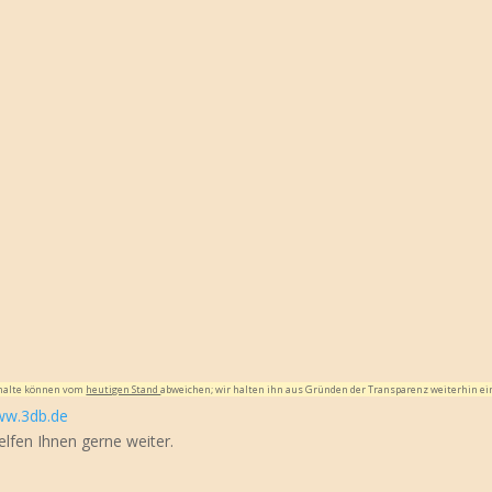
Inhalte können vom
heutigen Stand
abweichen; wir halten ihn aus Gründen der Transparenz weiterhin ei
w.3db.de
elfen Ihnen gerne weiter.