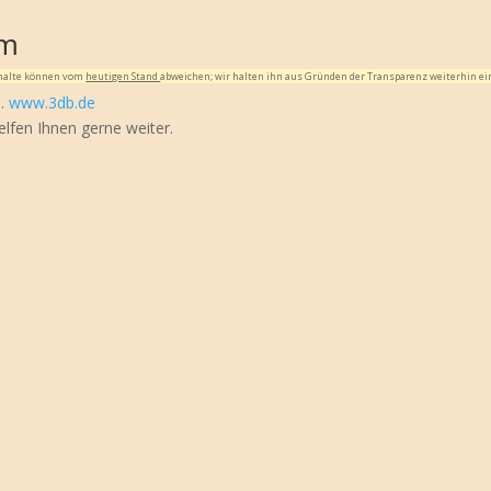
im
Inhalte können vom
heutigen Stand
abweichen; wir halten ihn aus Gründen der Transparenz weiterhin ei
g…
www.3db.de
elfen Ihnen gerne weiter.