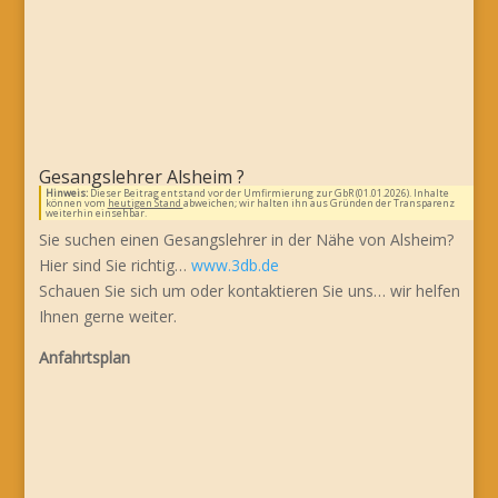
Gesangslehrer Alsheim ?
Hinweis:
Dieser Beitrag entstand vor der Umfirmierung zur GbR (01.01.2026). Inhalte
können vom
heutigen Stand
abweichen; wir halten ihn aus Gründen der Transparenz
weiterhin einsehbar.
Sie suchen einen Gesangslehrer in der Nähe von Alsheim?
Hier sind Sie richtig…
www.3db.de
Schauen Sie sich um oder kontaktieren Sie uns… wir helfen
Ihnen gerne weiter.
Anfahrtsplan