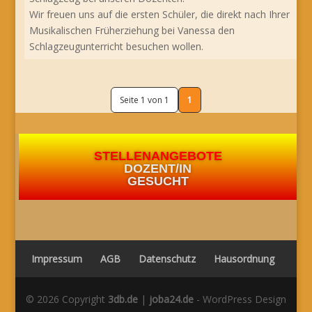
Wir freuen uns auf die ersten Schüler, die direkt nach Ihrer
Musikalischen Früherziehung bei Vanessa den
Schlagzeugunterricht besuchen wollen.
Seite 1 von 1
1
STELLENANGEBOTE
DOZENT/IN
GESUCHT
Impressum
AGB
Datenschutz
Hausordnung
© 2026 Copyright
3db.de
|
joba24.de
- WordPress Design