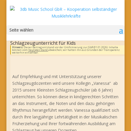
Seite wählen
Schlagzeugunterricht für Kids
Hinweis:
Dieser Beitrag entstand vor der Umfirmierung zur GbR (01.01.2026). Inhalte
können vom
heutigen Stand
abweichen; wir halten ihn aus Gründen der Transparenz
weiterhin einsehbar.
Auf Empfehlung und mit Unterstützung unserer
Schlagzeugdozenten wird unsere Kollegin „Vanessa“ ab
2015 unsere Kleinsten Schlagzeugschüler (ab 6 Jahre)
unterrichten. So können diese in kindgerechten Schritten
an das Instrument, die Noten und den dazu gehörigen
Rhythmus herangeführt werden. Vanessa qualifiziert sich
durch Ihre langjährige Lehrtätigkeit in der Musikalischen
Früherziehung und Ihrer fortwährenden Ausbildung am
Schlagzeug bei unseren Dozenten.