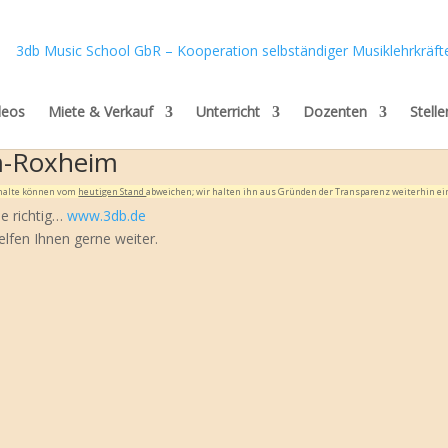
deos
Miete & Verkauf
Unterricht
Dozenten
Stell
m-Roxheim
Inhalte können vom
heutigen Stand
abweichen; wir halten ihn aus Gründen der Transparenz weiterhin ei
ie richtig…
www.3db.de
elfen Ihnen gerne weiter.