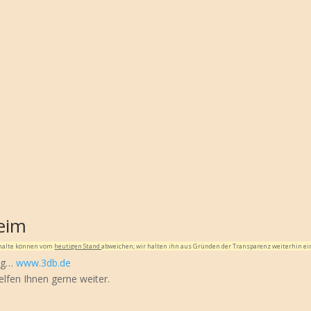
eim
Inhalte können vom
heutigen Stand
abweichen; wir halten ihn aus Gründen der Transparenz weiterhin ei
tig…
www.3db.de
elfen Ihnen gerne weiter.