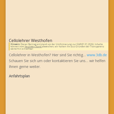
Cellolehrer Westhofen
Hinweis:
Dieser Beitrag entstand vor der Umfirmierung zur GbR (01.01.2026). Inhalte
können vom
heutigen Stand
abweichen; wir halten ihn aus Gründen der Transparenz
weiterhin einsehbar.
Cellolehrer in Westhofen? Hier sind Sie richtig…
www.3db.de
Schauen Sie sich um oder kontaktieren Sie uns… wir helfen
Ihnen gerne weiter.
Anfahrtsplan