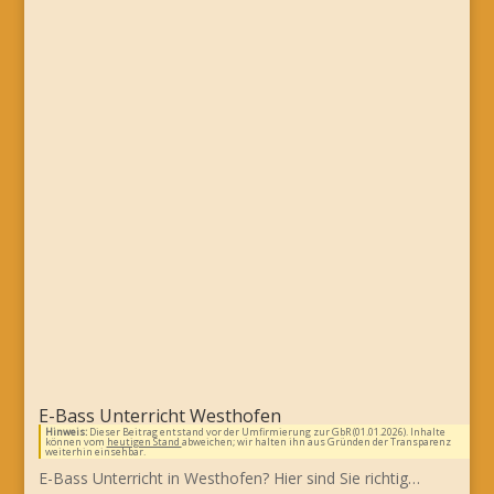
E-Bass Unterricht Westhofen
Hinweis:
Dieser Beitrag entstand vor der Umfirmierung zur GbR (01.01.2026). Inhalte
können vom
heutigen Stand
abweichen; wir halten ihn aus Gründen der Transparenz
weiterhin einsehbar.
E-Bass Unterricht in Westhofen? Hier sind Sie richtig…