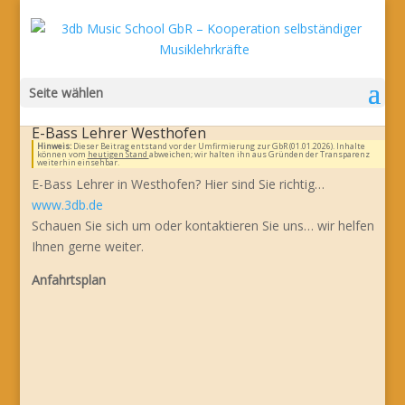
Seite wählen
E-Bass Lehrer Westhofen
Hinweis:
Dieser Beitrag entstand vor der Umfirmierung zur GbR (01.01.2026). Inhalte
können vom
heutigen Stand
abweichen; wir halten ihn aus Gründen der Transparenz
weiterhin einsehbar.
E-Bass Lehrer in Westhofen? Hier sind Sie richtig…
www.3db.de
Schauen Sie sich um oder kontaktieren Sie uns… wir helfen
Ihnen gerne weiter.
Anfahrtsplan