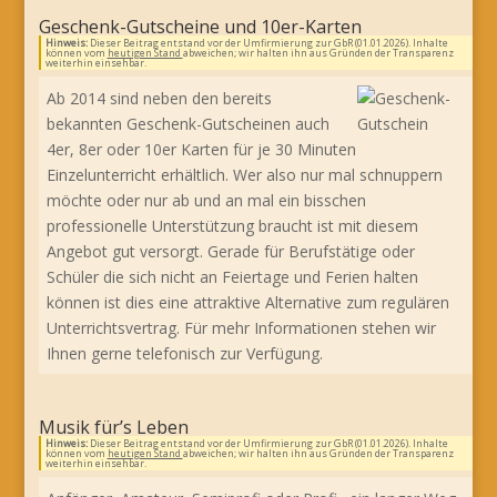
Geschenk-Gutscheine und 10er-Karten
Hinweis:
Dieser Beitrag entstand vor der Umfirmierung zur GbR (01.01.2026). Inhalte
können vom
heutigen Stand
abweichen; wir halten ihn aus Gründen der Transparenz
weiterhin einsehbar.
Ab 2014 sind neben den bereits
bekannten Geschenk-Gutscheinen auch
4er, 8er oder 10er Karten für je 30 Minuten
Einzelunterricht erhältlich. Wer also nur mal schnuppern
möchte oder nur ab und an mal ein bisschen
professionelle Unterstützung braucht ist mit diesem
Angebot gut versorgt. Gerade für Berufstätige oder
Schüler die sich nicht an Feiertage und Ferien halten
können ist dies eine attraktive Alternative zum regulären
Unterrichtsvertrag. Für mehr Informationen stehen wir
Ihnen gerne telefonisch zur Verfügung.
Musik für’s Leben
Hinweis:
Dieser Beitrag entstand vor der Umfirmierung zur GbR (01.01.2026). Inhalte
können vom
heutigen Stand
abweichen; wir halten ihn aus Gründen der Transparenz
weiterhin einsehbar.