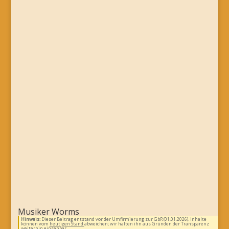
Musiker Worms
Hinweis:
Dieser Beitrag entstand vor der Umfirmierung zur GbR (01.01.2026). Inhalte
können vom
heutigen Stand
abweichen; wir halten ihn aus Gründen der Transparenz
weiterhin einsehbar.