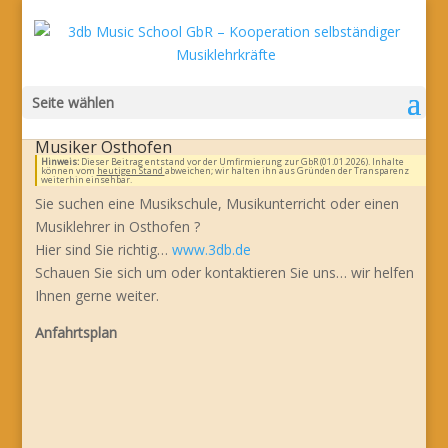
Seite wählen
Musiker Osthofen
Hinweis:
Dieser Beitrag entstand vor der Umfirmierung zur GbR (01.01.2026). Inhalte
können vom
heutigen Stand
abweichen; wir halten ihn aus Gründen der Transparenz
weiterhin einsehbar.
Sie suchen eine Musikschule, Musikunterricht oder einen
Musiklehrer in Osthofen ?
Hier sind Sie richtig…
www.3db.de
Schauen Sie sich um oder kontaktieren Sie uns… wir helfen
Ihnen gerne weiter.
Anfahrtsplan