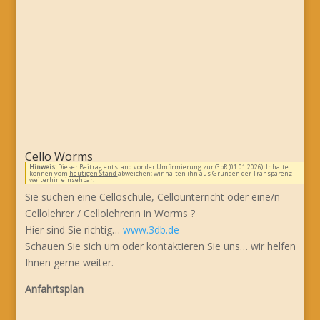
Cello Worms
Hinweis:
Dieser Beitrag entstand vor der Umfirmierung zur GbR (01.01.2026). Inhalte
können vom
heutigen Stand
abweichen; wir halten ihn aus Gründen der Transparenz
weiterhin einsehbar.
Sie suchen eine Celloschule, Cellounterricht oder eine/n
Cellolehrer / Cellolehrerin in Worms ?
Hier sind Sie richtig…
www.3db.de
Schauen Sie sich um oder kontaktieren Sie uns… wir helfen
Ihnen gerne weiter.
Anfahrtsplan