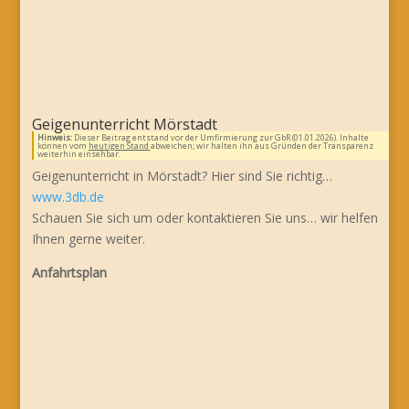
Geigenunterricht Mörstadt
Hinweis:
Dieser Beitrag entstand vor der Umfirmierung zur GbR (01.01.2026). Inhalte
können vom
heutigen Stand
abweichen; wir halten ihn aus Gründen der Transparenz
weiterhin einsehbar.
Geigenunterricht in Mörstadt? Hier sind Sie richtig…
www.3db.de
Schauen Sie sich um oder kontaktieren Sie uns… wir helfen
Ihnen gerne weiter.
Anfahrtsplan