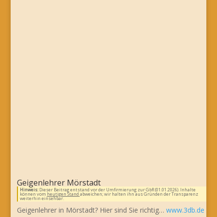
Geigenlehrer Mörstadt
Hinweis:
Dieser Beitrag entstand vor der Umfirmierung zur GbR (01.01.2026). Inhalte
können vom
heutigen Stand
abweichen; wir halten ihn aus Gründen der Transparenz
weiterhin einsehbar.
Geigenlehrer in Mörstadt? Hier sind Sie richtig…
www.3db.de