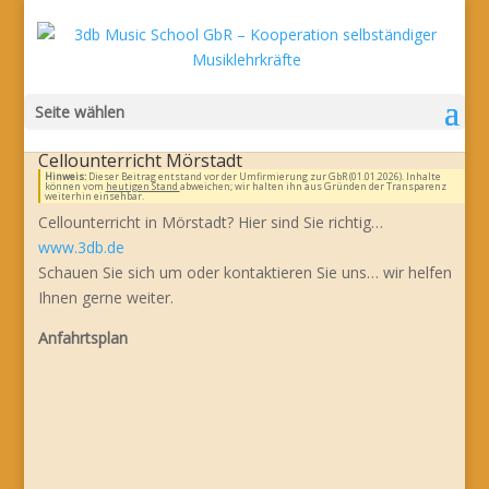
Seite wählen
Cellounterricht Mörstadt
Hinweis:
Dieser Beitrag entstand vor der Umfirmierung zur GbR (01.01.2026). Inhalte
können vom
heutigen Stand
abweichen; wir halten ihn aus Gründen der Transparenz
weiterhin einsehbar.
Cellounterricht in Mörstadt? Hier sind Sie richtig…
www.3db.de
Schauen Sie sich um oder kontaktieren Sie uns… wir helfen
Ihnen gerne weiter.
Anfahrtsplan