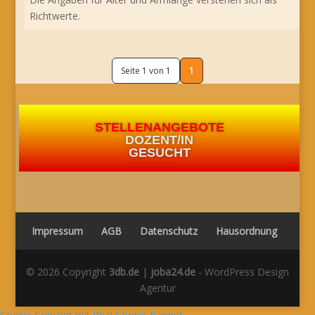
Richtwerte.
Seite 1 von 1
1
STELLENANGEBOTE
DOZENT/IN
GESUCHT
Impressum
AGB
Datenschutz
Hausordnung
© 2026 Copyright
3db.de
|
joba24.de
- WordPress Design
Agentur
Cookie Consent mit Real Cookie Banner