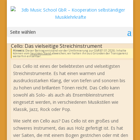
Seite wählen
Cello: Das vielseitige Streichinstrument
Hinweis:
Dieser Beitrag entstand vor der Umfirmierung zur GbR (01.01.2026). Inhalte
können vom
heutigen Stand
abweichen; wir halten ihn aus Gründen der Transparenz
weiterhin einsehbar.
Das Cello ist eines der beliebtesten und vielseitigsten
Streichinstrumente. Es hat einen warmen und
ausdrucksstarken Klang, der von tiefen und sonoren bis
zu hohen und brillanten Tönen reicht. Das Cello kann
sowohl als Solo- als auch als Ensembleinstrument
eingesetzt werden, in verschiedenen Musikstilen wie
Klassik, Jazz, Rock oder Pop.
Wie sieht ein Cello aus? Das Cello ist ein großes und
schweres Instrument, das aus Holz gefertigt ist. Es hat
vier Saiten, die mit einem Bogen gestrichen oder mit den