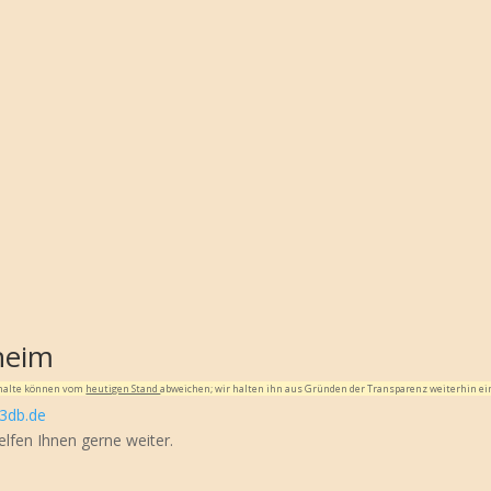
heim
Inhalte können vom
heutigen Stand
abweichen; wir halten ihn aus Gründen der Transparenz weiterhin ei
3db.de
elfen Ihnen gerne weiter.