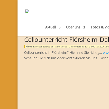
Aktuell
Über uns
Fotos & Vi
Cellounterricht Flörsheim-Da
Hinweis:
Dieser Beitrag entstand vor der Umfirmierung zur GbR (01.01.2026). 
Cellounterricht in Flörsheim? Hier sind Sie richtig…
www
Schauen Sie sich um oder kontaktieren Sie uns… wir h