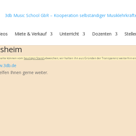
deos
Miete & Verkauf
Unterricht
Dozenten
Stell
lsheim
Inhalte können vom
heutigen Stand
abweichen; wir halten ihn aus Gründen der Transparenz weiterhin ei
.3db.de
elfen Ihnen gerne weiter.