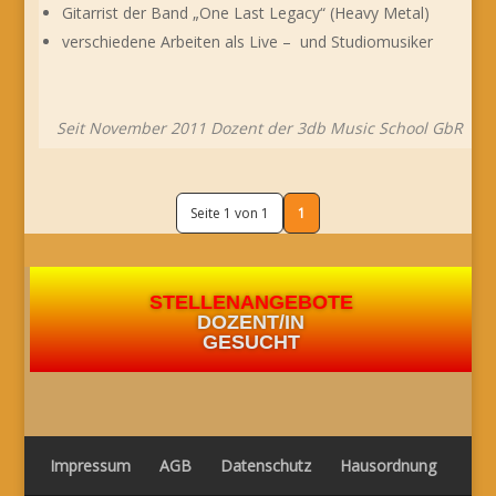
Gitarrist der Band „One Last Legacy“ (Heavy Metal)
verschiedene Arbeiten als Live – und Studiomusiker
Seit November 2011 Dozent der 3db Music School GbR
Seite 1 von 1
1
STELLENANGEBOTE
DOZENT/IN
GESUCHT
Impressum
AGB
Datenschutz
Hausordnung