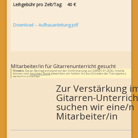
Leihgebühr pro Zelt/Tag: 40 €
Download – Aufbauanleitung.pdf
MItarbeiter/in für Gitarrenunterricht gesucht
Hinweis:
Dieser Beitrag entstand vor der Umfirmierung zur GbR (01.01.2026). Inhalte
können vom
heutigen Stand
abweichen; wir halten ihn aus Gründen der Transparenz
weiterhin einsehbar.
Zur Verstärkung i
Gitarren-Unterrich
suchen wir eine/n
Mitarbeiter/in