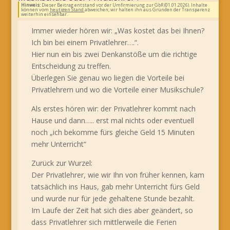
Hinweis:
Dieser Beitrag entstand vor der Umfirmierung zur GbR (01.01.2026). Inhalte
können vom
heutigen Stand
abweichen; wir halten ihn aus Gründen der Transparenz
weiterhin einsehbar.
Immer wieder hören wir: „Was kostet das bei Ihnen?
Ich bin bei einem Privatlehrer….“.
Hier nun ein bis zwei Denkanstöße um die richtige
Entscheidung zu treffen.
Überlegen Sie genau wo liegen die Vorteile bei
Privatlehrern und wo die Vorteile einer Musikschule?
Als erstes hören wir: der Privatlehrer kommt nach
Hause und dann….. erst mal nichts oder eventuell
noch „ich bekomme fürs gleiche Geld 15 Minuten
mehr Unterricht“
Zurück zur Wurzel:
Der Privatlehrer, wie wir Ihn von früher kennen, kam
tatsächlich ins Haus, gab mehr Unterricht fürs Geld
und wurde nur für jede gehaltene Stunde bezahlt.
Im Laufe der Zeit hat sich dies aber geändert, so
dass Privatlehrer sich mittlerweile die Ferien