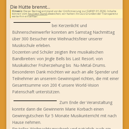
Die Hütte brennt…
Hinweis:
Dieser Beitrag entstand vor der Umfirmierung zur GbR (01.01.2026). Inhalte
können vom
heutigen Stand
abweichen; wir halten ihn aus Gründen der Transparenz
weiterhin einsehbar.
bei Kerzenlicht und
Bühnenscheinwerfer konnten am Samstag Nachmittag
über 300 Besucher eine Weihnachtsfeier unserer
Musikschule erleben.
Dozenten und Schüler zeigten Ihre musikalischen
Bandbreiten: von Jingle Bells bis Last Resort. von
Musikalischer Früherziehung bis Nu-Metal-Drums.
Besonderen Dank möchten wir auch an alle Spender und
Teilnehmer an unserem Gewinnspiel richten, die mit einer
Gesamtsumme von 200 € unsere World-Vision
Patenschaft unterstützen.
Zum Ende der Veranstaltung
konnte dann die Gewinnerin Marie Korbach einen
Gewinngutschein für 5 Monate Musikunterricht mit nach
Hause nehmen.
Ein tolles Weihnachtsgeschenk und natürlich auch ein