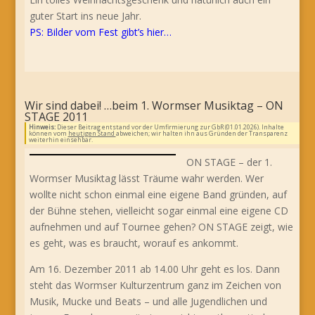
guter Start ins neue Jahr.
PS: Bilder vom Fest gibt’s hier…
Wir sind dabei! …beim 1. Wormser Musiktag – ON
STAGE 2011
Hinweis:
Dieser Beitrag entstand vor der Umfirmierung zur GbR (01.01.2026). Inhalte
können vom
heutigen Stand
abweichen; wir halten ihn aus Gründen der Transparenz
weiterhin einsehbar.
ON STAGE – der 1.
Wormser Musiktag lässt Träume wahr werden. Wer
wollte nicht schon einmal eine eigene Band gründen, auf
der Bühne stehen, vielleicht sogar einmal eine eigene CD
aufnehmen und auf Tournee gehen? ON STAGE zeigt, wie
es geht, was es braucht, worauf es ankommt.
Am 16. Dezember 2011 ab 14.00 Uhr geht es los. Dann
steht das Wormser Kulturzentrum ganz im Zeichen von
Musik, Mucke und Beats – und alle Jugendlichen und