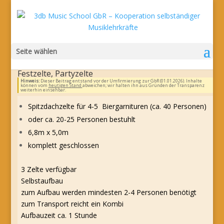
Seite wählen
Festzelte, Partyzelte
Hinweis:
Dieser Beitrag entstand vor der Umfirmierung zur GbR (01.01.2026). Inhalte
können vom
heutigen Stand
abweichen; wir halten ihn aus Gründen der Transparenz
weiterhin einsehbar.
Spitzdachzelte für 4-5 Biergarnituren
(ca. 40 Personen)
oder ca. 20-25 Personen bestuhlt
6,8m x 5,0m
komplett geschlossen
3 Zelte verfügbar
Selbstaufbau
zum Aufbau werden mindesten 2-4 Personen benötigt
zum Transport reicht ein Kombi
Aufbauzeit ca. 1 Stunde