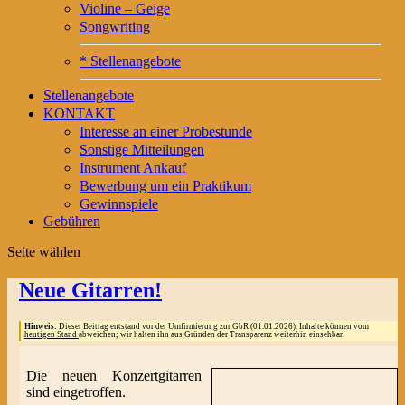
Violine – Geige
Songwriting
* Stellenangebote
Stellenangebote
KONTAKT
Interesse an einer Probestunde
Sonstige Mitteilungen
Instrument Ankauf
Bewerbung um ein Praktikum
Gewinnspiele
Gebühren
Seite wählen
Neue Gitarren!
Hinweis:
Dieser Beitrag entstand vor der Umfirmierung zur GbR (01.01.2026). Inhalte können vom
heutigen Stand
abweichen; wir halten ihn aus Gründen der Transparenz weiterhin einsehbar.
Die neuen Konzertgitarren
sind eingetroffen.