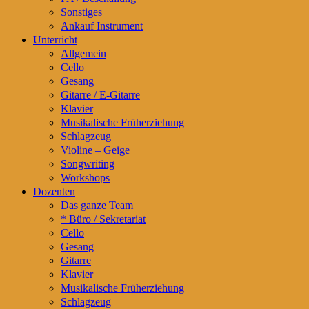
Sonstiges
Ankauf Instrument
Unterricht
Allgemein
Cello
Gesang
Gitarre / E-Gitarre
Klavier
Musikalische Früherziehung
Schlagzeug
Violine – Geige
Songwriting
Workshops
Dozenten
Das ganze Team
* Büro / Sekretariat
Cello
Gesang
Gitarre
Klavier
Musikalische Früherziehung
Schlagzeug