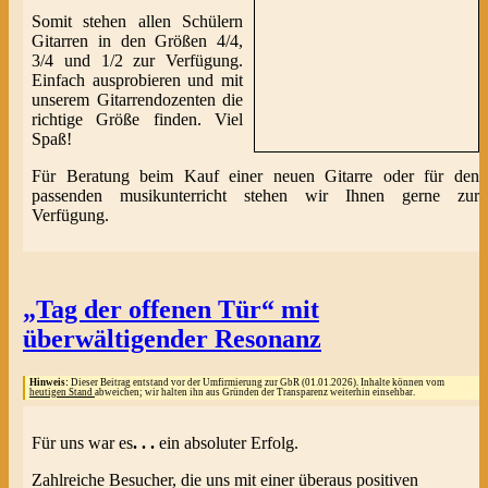
Somit stehen allen Schülern
Gitarren in den Größen 4/4,
3/4 und 1/2 zur Verfügung.
Einfach ausprobieren und mit
unserem Gitarrendozenten die
richtige Größe finden. Viel
Spaß!
Für Beratung beim Kauf einer neuen Gitarre oder für den
passenden musikunterricht stehen wir Ihnen gerne zur
Verfügung.
„Tag der offenen Tür“ mit
überwältigender Resonanz
Hinweis:
Dieser Beitrag entstand vor der Umfirmierung zur GbR (01.01.2026). Inhalte können vom
heutigen Stand
abweichen; wir halten ihn aus Gründen der Transparenz weiterhin einsehbar.
Für uns war es
. . .
ein absoluter Erfolg.
Zahlreiche Besucher, die uns mit einer überaus positiven