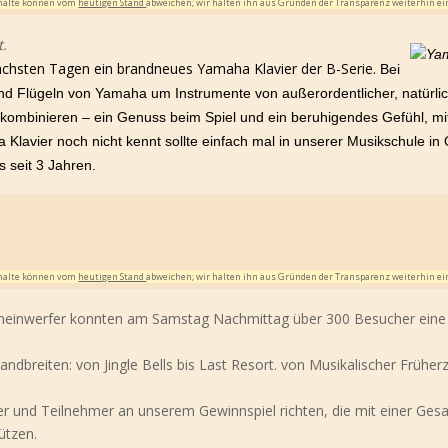
Inhalte können vom
heutigen Stand
abweichen; wir halten ihn aus Gründen der Transparenz weiterhin ei
t.
hsten Tagen ein brandneues Yamaha Klavier der B-Serie.
Bei
 und Flügeln von Yamaha um Instrumente von außerordentlicher, natürli
 kombinieren – ein Genuss beim Spiel und ein beruhigendes Gefühl, mi
Klavier noch nicht kennt sollte einfach mal in unserer Musikschule in
s seit 3 Jahren.
Inhalte können vom
heutigen Stand
abweichen; wir halten ihn aus Gründen der Transparenz weiterhin ei
cheinwerfer konnten am Samstag Nachmittag über 300 Besucher eine
ndbreiten: von Jingle Bells bis Last Resort. von Musikalischer Früher
r und Teilnehmer an unserem Gewinnspiel richten, die mit einer G
ützen.