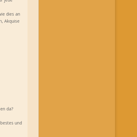
wie dies an
n, Akquise
ten da?
 bestes und