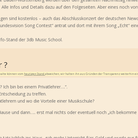
lle Infos und Details dazu auf den Folgeseiten. Aber eines noch vor
tungen sind kostenlos – auch das Abschlusskonzert der deutschen Ne
Bundesvision Song Contest“ antrat und dort mit ihrem Song „Echt“ ein
nfo-Stand der 3db Music School.
r ?
Inhalte können vom
heutigen Stand
abweichen; wir halten ihn aus Gründen der Transparenz weiterhin ei
Ich bin bei einem Privatlehrer….“.
Entscheidung zu treffen.
atlehrern und wo die Vorteile einer Musikschule?
 Hause und dann….. erst mal nichts oder eventuell noch „ich bekomme 
m tatsächlich ins Haus, gab mehr Unterricht fürs Geld und wurde nur f