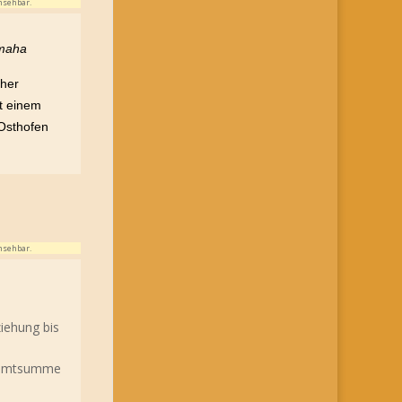
nsehbar.
cher
t einem
 Osthofen
nsehbar.
ziehung bis
esamtsumme