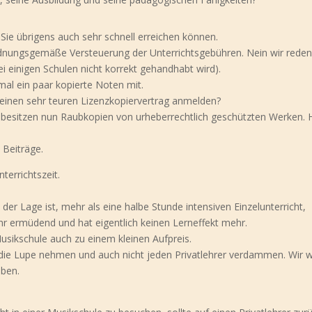
Sie übrigens auch sehr schnell erreichen können.
rdnungsgemäße Versteuerung der Unterrichtsgebühren. Nein wir reden
i einigen Schulen nicht korrekt gehandhabt wird).
 mal ein paar kopierte Noten mit.
r einen sehr teuren Lizenzkopiervertrag anmelden?
 Sie besitzen nun Raubkopien von urheberrechtlich geschützten Werken. Hi
 Beiträge.
errichtszeit.
n der Lage ist, mehr als eine halbe Stunde intensiven Einzelunterricht,
r ermüdend und hat eigentlich keinen Lerneffekt mehr.
usikschule auch zu einem kleinen Aufpreis.
r die Lupe nehmen und auch nicht jeden Privatlehrer verdammen. Wir w
eben.