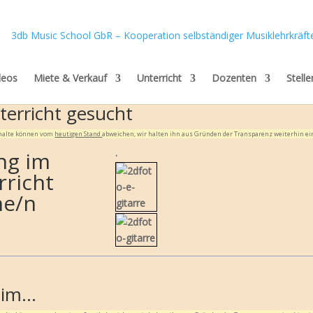
deos
Miete & Verkauf
Unterricht
Dozenten
Stell
terricht gesucht
Inhalte können vom
heutigen Stand
abweichen; wir halten ihn aus Gründen der Transparenz weiterhin ei
.
ng im
rricht
ne/n
eim…