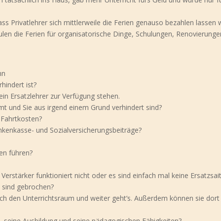
ass Privatlehrer sich mittlerweile die Ferien genauso bezahlen lassen 
hulen die Ferien für organisatorische Dinge, Schulungen, Renovierunge
nn
hindert ist?
ein Ersatzlehrer zur Verfügung stehen.
t und Sie aus irgend einem Grund verhindert sind?
n Fahrtkosten?
ankenkasse- und Sozialversicherungsbeiträge?
en führen?
erstärker funktioniert nicht oder es sind einfach mal keine Ersatzsai
s sind gebrochen?
ach den Unterrichtsraum und weiter geht’s. Außerdem können sie dort
s, seine Ausbildung und seine pädagogischen Fähigkeiten?