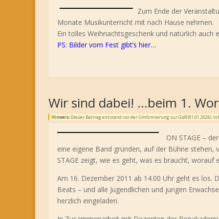
Zum Ende der Veranstaltu
Monate Musikunterricht mit nach Hause nehmen.
Ein tolles Weihnachtsgeschenk und natürlich auch ei
PS: Bilder vom Fest gibt’s hier…
Wir sind dabei! …beim 1. W
Hinweis:
Dieser Beitrag entstand vor der Umfirmierung zur GbR (01.01.2026). 
ON STAGE – der 
eine eigene Band gründen, auf der Bühne stehen, 
STAGE zeigt, wie es geht, was es braucht, worauf
Am 16. Dezember 2011 ab 14.00 Uhr geht es los. 
Beats – und alle Jugendlichen und jungen Erwachs
herzlich eingeladen.
In Zusammenarbeit mit Dozenten der Popakademi