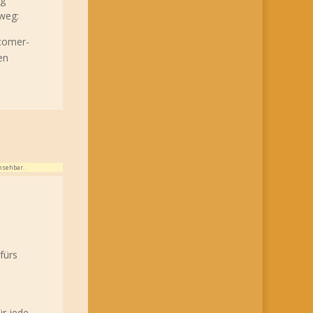
weg:
wcomer-
en
nsehbar.
fürs
ür jede