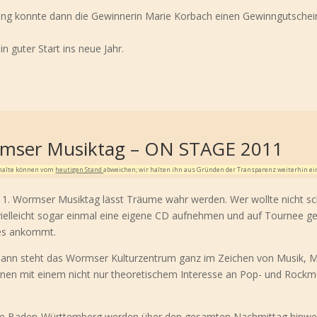
ng konnte dann die Gewinnerin Marie Korbach einen Gewinngutschein
n guter Start ins neue Jahr.
ormser Musiktag – ON STAGE 2011
Inhalte können vom
heutigen Stand
abweichen; wir halten ihn aus Gründen der Transparenz weiterhin ei
1. Wormser Musiktag lässt Träume wahr werden. Wer wollte nicht s
vielleicht sogar einmal eine eigene CD aufnehmen und auf Tournee 
 es ankommt.
Dann steht das Wormser Kulturzentrum ganz im Zeichen von Musik, 
enen mit einem nicht nur theoretischem Interesse an Pop- und Rockmu
e Baden-Württemberg werden über den gesamten Nachmittag hinw