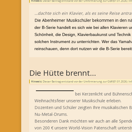
Hinweis:
Dieser Beitrag entstand vor der Umfirmierung zur GbR (01.01.2026). 
…dachte sich ein Klavier, als es seine Reise antra
Die Abenheimer Musikschüler bekommen in den näc
der B-Serie handelt es sich wie bei allen Klavieren
Schönheit, die Design, Klavierbaukunst und Technik
solchen Instrument zu unterrichten. Wer das Yamaha 
reinschauen, denn dort nutzen wir die B-Serie bereit
Die Hütte brennt…
Hinweis:
Dieser Beitrag entstand vor der Umfirmierung zur GbR (01.01.2026). 
bei Kerzenlicht und Bühnens
Weihnachtsfeier unserer Musikschule erleben.
Dozenten und Schüler zeigten Ihre musikalischen Ba
Nu-Metal-Drums.
Besonderen Dank möchten wir auch an alle Spende
von 200 € unsere World-Vision Patenschaft unterst