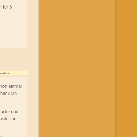
 für 5
nsehbar.
chon einmal
gehen? ON
Mucke und
sik sind
eg