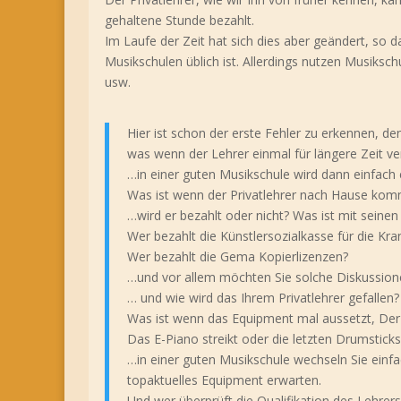
gehaltene Stunde bezahlt.
Im Laufe der Zeit hat sich dies aber geändert, so d
Musikschulen üblich ist. Allerdings nutzen Musiksc
usw.
Hier ist schon der erste Fehler zu erkennen, de
was wenn der Lehrer einmal für längere Zeit ver
…in einer guten Musikschule wird dann einfach 
Was ist wenn der Privatlehrer nach Hause komm
…wird er bezahlt oder nicht? Was ist mit seine
Wer bezahlt die Künstlersozialkasse für die Kr
Wer bezahlt die Gema Kopierlizenzen?
…und vor allem möchten Sie solche Diskussion
… und wie wird das Ihrem Privatlehrer gefallen?
Was ist wenn das Equipment mal aussetzt, Der V
Das E-Piano streikt oder die letzten Drumstick
…in einer guten Musikschule wechseln Sie einf
topaktuelles Equipment erwarten.
Und wer überprüft die Qualifikation des Lehrer