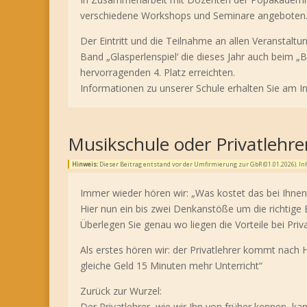
verschiedene Workshops und Seminare angeboten. A
Der Eintritt und die Teilnahme an allen Veranstal
Band „Glasperlenspiel‘ die dieses Jahr auch beim „
hervorragenden 4. Platz erreichten.
Informationen zu unserer Schule erhalten Sie am I
Musikschule oder Privatlehre
Hinweis:
Dieser Beitrag entstand vor der Umfirmierung zur GbR (01.01.2026). 
Immer wieder hören wir: „Was kostet das bei Ihnen? 
Hier nun ein bis zwei Denkanstöße um die richtige 
Überlegen Sie genau wo liegen die Vorteile bei Priv
Als erstes hören wir: der Privatlehrer kommt nach
gleiche Geld 15 Minuten mehr Unterricht“
Zurück zur Wurzel:
Der Privatlehrer, wie wir Ihn von früher kennen, ka