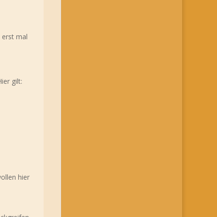
 erst mal
er gilt:
ollen hier