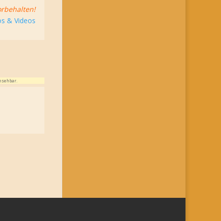
rbehalten!
s & Videos
nsehbar.