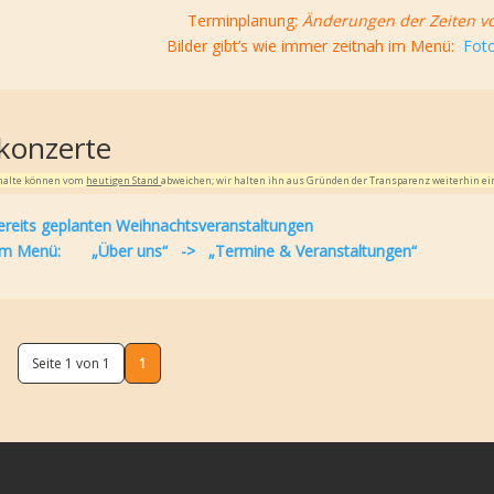
Terminplanung:
Änderungen der Zeiten vo
Bilder gibt’s wie immer zeitnah im Menü:
Foto
konzerte
Inhalte können vom
heutigen Stand
abweichen; wir halten ihn aus Gründen der Transparenz weiterhin ei
ereits geplanten Weihnachtsveranstaltungen
ste im Menü: „Über uns“ -> „Termine & Veranstaltungen“
Seite 1 von 1
1