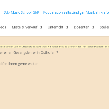
deos
Miete & Verkauf
Unterricht
Dozenten
Stell
Inhalte können vom
heutigen Stand
abweichen; wir halten ihn aus Gründen der Transparenz weiterhin ei
er einen Gesangslehrer in Osthofen ?
elfen Ihnen gerne weiter.