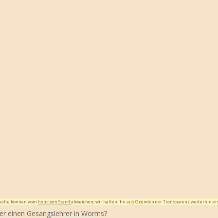
Inhalte können vom
heutigen Stand
abweichen; wir halten ihn aus Gründen der Transparenz weiterhin ei
der einen Gesangslehrer in Worms?